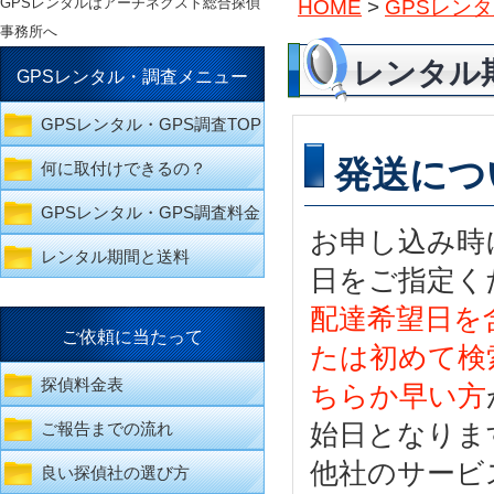
GPSレンタルはアーチネクスト総合探偵
HOME
>
GPSレン
事務所へ
レンタル
GPSレンタル・調査メニュー
GPSレンタル・GPS調査TOP
発送につ
何に取付けできるの？
GPSレンタル・GPS調査料金
お申し込み時
レンタル期間と送料
日をご指定く
配達希望日を
ご依頼に当たって
たは初めて検
探偵料金表
ちらか早い方
始日となりま
ご報告までの流れ
他社のサービ
良い探偵社の選び方