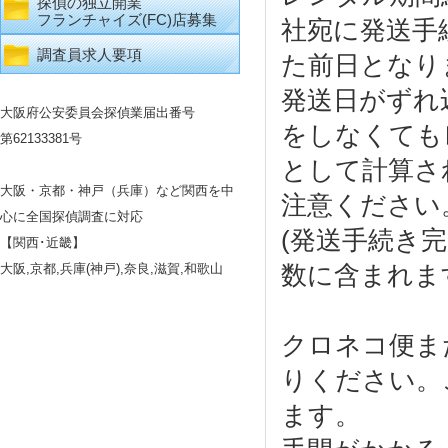
探偵の独立開業
フランチャイズ(FC)店募集
社宛に発送手
調査員求人要項
た前日となり
発送日がずれ
大阪府公安委員会探偵業届出番号
をしなくても
第62133381号
として計算さ
大阪・京都・神戸（兵庫）など関西を中
注意ください
心に全国探偵調査に対応
(発送手続き
【関西･近畿】
数に含まれま
大阪,京都,兵庫(神戸),奈良,滋賀,和歌山
クロネコ便ま
りください。
ます。