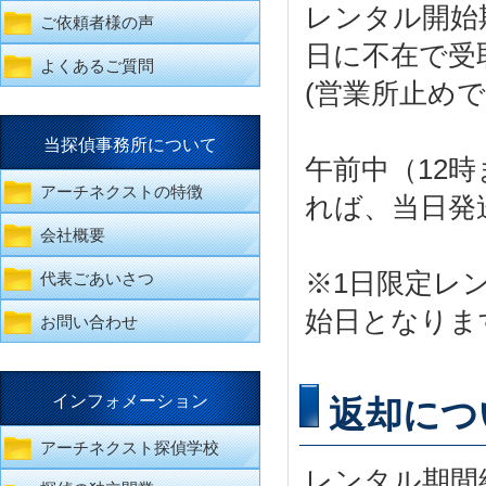
レンタル開始
ご依頼者様の声
日に不在で受
よくあるご質問
(営業所止めで
当探偵事務所について
午前中（12
アーチネクストの特徴
れば、当日発
会社概要
※1日限定レ
代表ごあいさつ
始日となりま
お問い合わせ
インフォメーション
返却につ
アーチネクスト探偵学校
レンタル期間